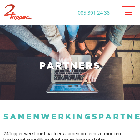
Toggl
085 301 24 38
PARTNERS
SAMENWERKINGSPARTN
24Tripper werkt met partners samen om een zo mooi en