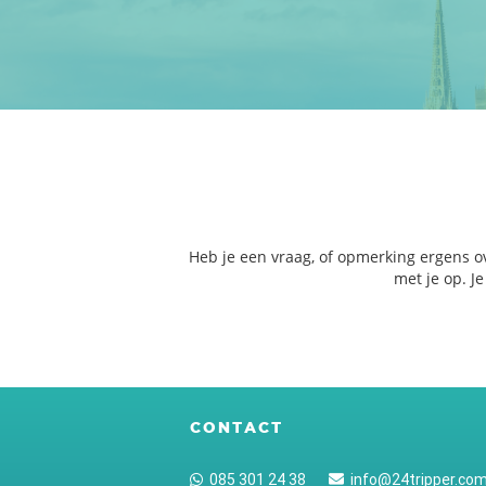
Heb je een vraag, of opmerking ergens o
met je op. J
CONTACT
085 301 24 38
info@24tripper.co