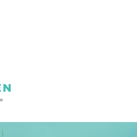
EN
vo