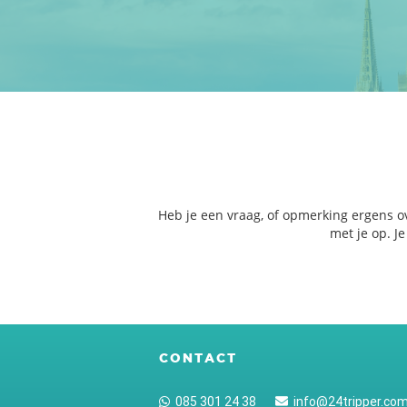
Heb je een vraag, of opmerking ergens o
met je op. J
CONTACT
085 301 24 38
info@24tripper.co