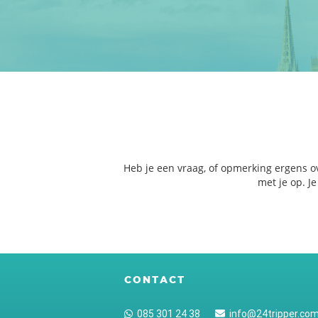
Heb je een vraag, of opmerking ergens o
met je op. J
CONTACT
085 301 24 38
info@24tripper.co