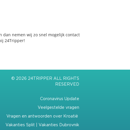
n dan nemen wij zo snel mogelijk contact
ij 24Tripper!
© 2026 24TRIPPER ALL RIGHTS
RESERVED
Coronavirus Update
Veelgestelde vragen
Vragen en antwoorden over Kroatië
Vakanties Split
|
Vakanties Dubrovnik