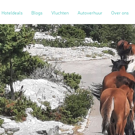
Hoteldeals
Blogs
Vluchten
Autoverhuur
Over ons