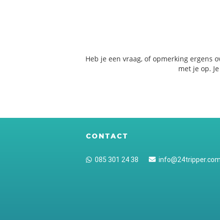
Heb je een vraag, of opmerking ergens o
met je op. J
CONTACT
085 301 24 38
info@24tripper.co