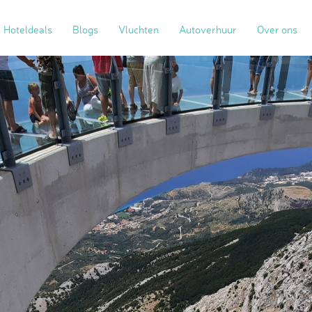
Hoteldeals
Blogs
Vluchten
Autoverhuur
Over ons