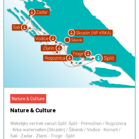
Nature & Culture
Nature & Culture
Wekelijks vertrek vanuit Split: Split - Primošten / Rogoznica
- Krka-watervallen (Skradin) / Šibenik / Vodice - Kornati /
Sali - Zadar - Zlarin - Trogir - Split