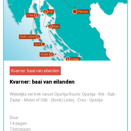
Kvarner: baai van eilanden
Kvarner: baai van eilanden
Wekelijks vertrek vanuit Opatija Route: Opatija - Krk - Rab -
Zadar - Molat of Olib - (Ilovik) Lošinj - Cres - Opatija
Duur
14 dagen
Tijdstippen