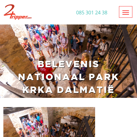
Toggl
085 301 24 38
BELEVENIS
NATIONAAL PARK
KRKA DALMATIË
KROATIË