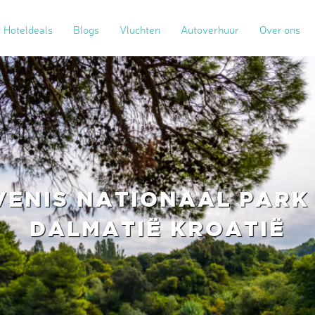
Hoteldeals
Blogs
Vluchten
Autoverhuur
Over ons
VENIS NATIONAAL PARK
DALMATIË KROATIË