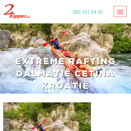
Toggl
085 301 24 38
EXTREME RAFTING
DALMATIË CETINA
KROATIË