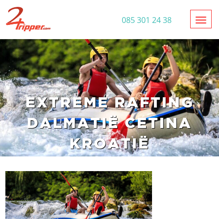
Toggl
085 301 24 38
EXTREME RAFTING
DALMATIË CETINA
KROATIË